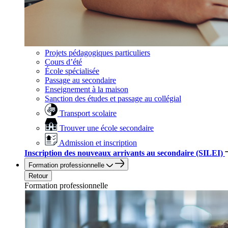
Projets pédagogiques particuliers
Cours d’été
École spécialisée
Passage au secondaire
Enseignement à la maison
Sanction des études et passage au collégial
Transport scolaire
Trouver une école secondaire
Admission et inscription
Inscription des nouveaux arrivants au secondaire (SILEI)
Formation professionnelle
Retour
Formation professionnelle