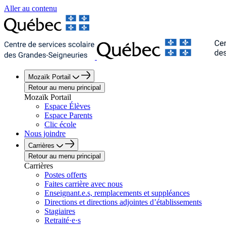
Aller au contenu
Mozaïk Portail
Retour au menu principal
Mozaïk Portail
Espace Élèves
Espace Parents
Clic école
Nous joindre
Carrières
Retour au menu principal
Carrières
Postes offerts
Faites carrière avec nous
Enseignant.e.s, remplacements et suppléances
Directions et directions adjointes d’établissements
Stagiaires
Retraité·e·s