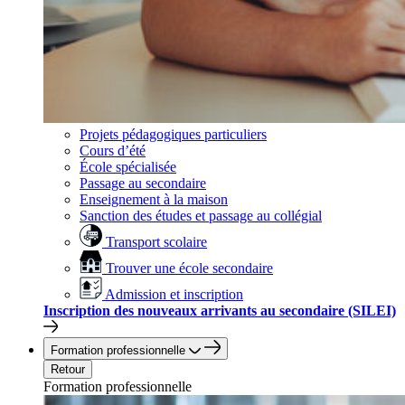
Projets pédagogiques particuliers
Cours d’été
École spécialisée
Passage au secondaire
Enseignement à la maison
Sanction des études et passage au collégial
Transport scolaire
Trouver une école secondaire
Admission et inscription
Inscription des nouveaux arrivants au secondaire (SILEI)
Formation professionnelle
Retour
Formation professionnelle