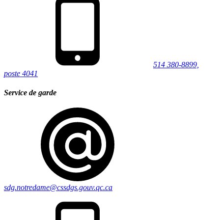
514 380-8899,
poste 4041
Service de garde
sdg.notredame@cssdgs.gouv.qc.ca