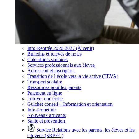
Info-Rentrée 2026-2027 (À venir)
Bulletins et relevés de notes
Calendriers scolaires
Services professionnels aux élèves
Admission et inscription
Transition de l’école vers la vie active (TEVA)
Transport scolaire
Ressources pour les parents
Paiement en ligne
Trouver une école
Guichet-conseil – Information et orientation
Info-fermeture
Nouveaux arrivants
Santé et prévention
Service Relations avec les parents, les élèves et les
citoyens (SRPEC)