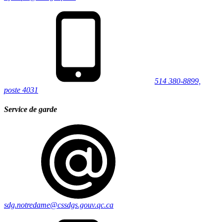
514 380-8899,
poste 4031
Service de garde
sdg.notredame@cssdgs.gouv.qc.ca