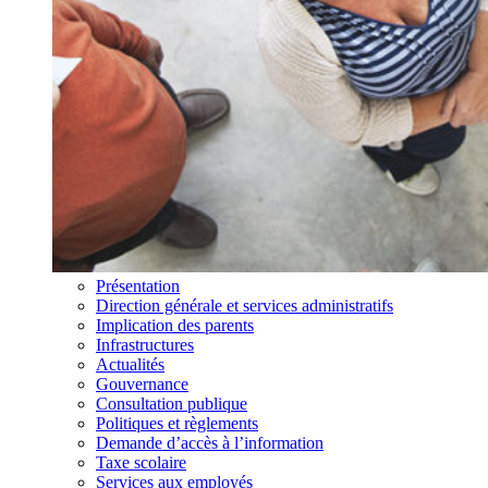
Présentation
Direction générale et services administratifs
Implication des parents
Infrastructures
Actualités
Gouvernance
Consultation publique
Politiques et règlements
Demande d’accès à l’information
Taxe scolaire
Services aux employés