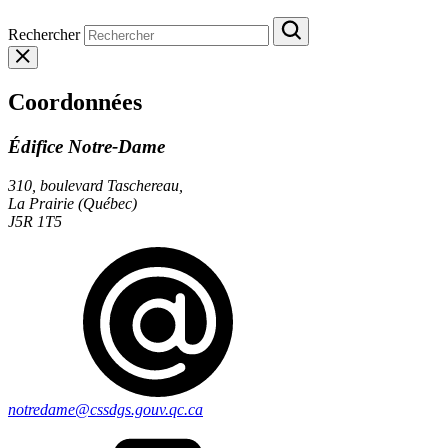
Rechercher
Coordonnées
Édifice Notre-Dame
310, boulevard Taschereau,
La Prairie (Québec)
J5R 1T5
notredame@cssdgs.gouv.qc.ca